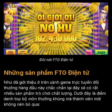
Đôi nét FTG Điện tử
Những sản phẩm FTG Điện tử
Như đã giới thiệu ở trên sảnh game trực tuyến đổi
thưởng hàng đầu này chắc chắn tại đây sẽ có rất
nhiều sản phẩm trò chơi chất lượng. Dưới đây là điểm
danh top bộ môn thưởng khủng mà thành viên mới
không nên bỏ qua: