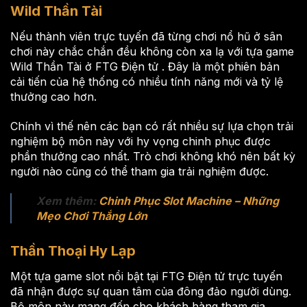
Wild Thần Tài
Nếu thành viên trực tuyến đã từng chơi nổ hũ ở sân
chơi này chắc chắn đều không còn xa lạ với tựa game
Wild Thần Tài ở FTG Điện tử . Đây là một phiên bản
cải tiến của hệ thống có nhiều tính năng mới và tỷ lệ
thưởng cao hơn.
Chính vì thế nên các bạn có rất nhiều sự lựa chọn trải
nghiệm bộ môn này với hy vọng chinh phục được
phần thưởng cao nhất. Trò chơi không khó nên bất kỳ
người nào cũng có thể tham gia trải nghiệm được.
Xem thêm:
Chinh Phục Slot Machine – Những
Mẹo Chơi Thắng Lớn
Thần Thoại Hy Lạp
Một tựa game slot nổi bật tại FTG Điện tử trực tuyến
đã nhận được sự quan tâm của đông đảo người dùng.
Bộ môn này mang đến cho khách hàng tham gia