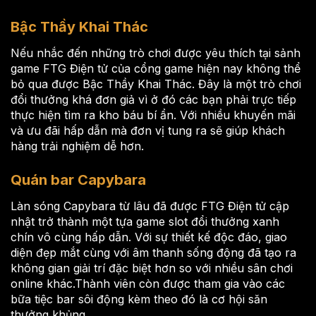
Bậc Thầy Khai Thác
Nếu nhắc đến những trò chơi được yêu thích tại sảnh
game FTG Điện tử của cổng game hiện nay không thể
bỏ qua được Bậc Thầy Khai Thác. Đây là một trò chơi
đổi thưởng khá đơn giả vì ở đó các bạn phải trực tiếp
thực hiện tìm ra kho báu bí ẩn. Với nhiều khuyến mãi
và ưu đãi hấp dẫn mà đơn vị tung ra sẽ giúp khách
hàng trải nghiệm dễ hơn.
Quán bar Capybara
Làn sóng Capybara từ lâu đã được FTG Điện tử cập
nhật trở thành một tựa game slot đổi thưởng xanh
chín vô cùng hấp dẫn. Với sự thiết kế độc đáo, giao
diện đẹp mắt cùng với âm thanh sống động đã tạo ra
không gian giải trí đặc biệt hơn so với nhiều sân chơi
online khác.Thành viên còn được tham gia vào các
bữa tiệc bar sôi động kèm theo đó là cơ hội săn
thưởng khủng.