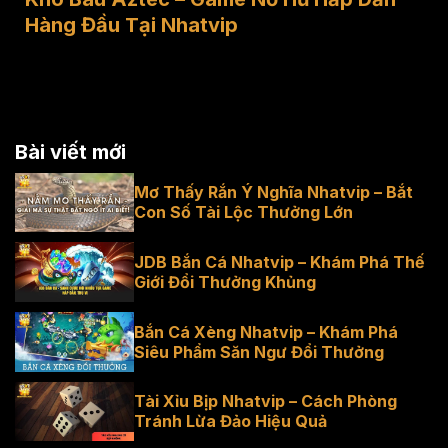
Hàng Đầu Tại Nhatvip
Bài viết mới
Mơ Thấy Rắn Ý Nghĩa Nhatvip – Bắt
Con Số Tài Lộc Thưởng Lớn
JDB Bắn Cá Nhatvip – Khám Phá Thế
Giới Đổi Thưởng Khủng
Bắn Cá Xèng Nhatvip – Khám Phá
Siêu Phẩm Săn Ngư Đổi Thưởng
Tài Xỉu Bịp Nhatvip – Cách Phòng
Tránh Lừa Đảo Hiệu Quả