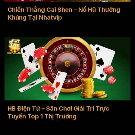
Chiến Thắng Cai Shen – Nổ Hũ Thưởng
Khủng Tại Nhatvip
HB Điện Tử – Sân Chơi Giải Trí Trực
Tuyến Top 1 Thị Trường