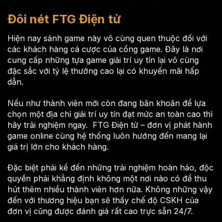
Đôi nét FTG Điện tử
Hiện nay sảnh game này vô cùng quen thuộc đối với
các khách hàng cá cược của cổng game. Đây là nơi
cung cấp những tựa game giải trí uy tín lại vô cùng
đặc sắc với tỷ lệ thưởng cao lại có khuyến mãi hấp
dẫn.
Nếu như thành viên mới còn đang băn khoăn để lựa
chọn một địa chỉ giải trí uy tín đạt mức an toàn cao thì
hãy trải nghiệm ngay. FTG Điện tử – đơn vị phát hành
game online cùng hệ thống luôn hướng đến mang lại
giá trị lớn cho khách hàng.
Đặc biệt phải kể đến những trải nghiệm hoàn hảo, độc
quyền phải khẳng định không một nơi nào có để thu
hút thêm nhiều thành viên hơn nữa. Không những vậy
đến với thương hiệu bạn sẽ thấy chế độ CSKH của
đơn vị cũng được đánh giá rất cao trực sẵn 24/7.