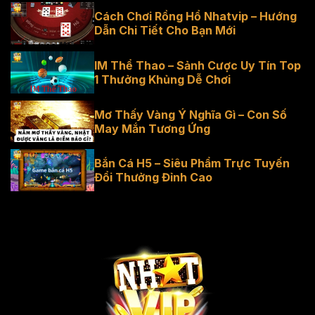
Cách Chơi Rồng Hổ Nhatvip – Hướng
Dẫn Chi Tiết Cho Bạn Mới
IM Thể Thao – Sảnh Cược Uy Tín Top
1 Thưởng Khủng Dễ Chơi
Mơ Thấy Vàng Ý Nghĩa Gì – Con Số
May Mắn Tương Ứng
Bắn Cá H5 – Siêu Phẩm Trực Tuyến
Đổi Thưởng Đỉnh Cao