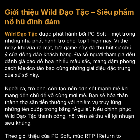
Giới thiệu Wild Đạo Tặc – Siêu phẩm
nổ hũ đình đám
Wild Đạo Tặc
được phát hành bởi PG Soft – một trong
những nhà phát hành trò chơi top 1 hiện nay. Vì thế
ngay khi vừa ra mắt, tựa game này đã thu hút sự chú
ý của đông đảo khách hàng. Đa số người tham gia đều
đánh giá cao đồ họa nhiều màu sắc, mang đậm phong
cách Mexico táo bạo cùng những giai điệu đặc trưng
của xứ sở này.
Ngoài ra, trò chơi còn tạo nên cơn sốt mạnh mẽ khi
mang đến chủ đề vô cùng mới mẻ. Bạn sẽ hóa thân
thành thợ săn tiền thưởng với nhiệm vụ truy lùng
những tên cướp trong băng “Águila”. Nếu chinh phục
Wild Đạo Tặc thành công, hội viên sẽ thu về lợi nhuận
siêu khủng.
Theo giới thiệu của PG Soft, mức RTP (Return to