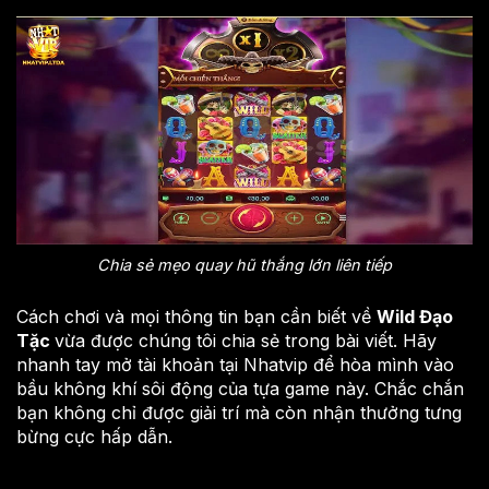
Chia sẻ mẹo quay hũ thắng lớn liên tiếp
Cách chơi và mọi thông tin bạn cần biết về
Wild Đạo
Tặc
vừa được chúng tôi chia sẻ trong bài viết. Hãy
nhanh tay mở tài khoản tại Nhatvip để hòa mình vào
bầu không khí sôi động của tựa game này. Chắc chắn
bạn không chỉ được giải trí mà còn nhận thưởng tưng
bừng cực hấp dẫn.