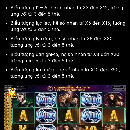
Biểu tượng K – A, hệ số nhân từ X3 đến X12, tương
ứng với từ 3 đến 5 thẻ.
Biểu tượng lục lạc, hệ số nhân từ X5 đến X15, tương
ứng với từ 3 đến 5 thẻ.
Biểu tượng ly rượu, hệ số nhân từ X6 đến X30,
tương ứng với từ 3 đến 5 thẻ.
Biểu tượng đàn ghi-ta, hệ số nhân từ X8 đến X20,
tương ứng với từ 3 đến 5 thẻ.
Biểu tượng tên cướp, hệ số nhân từ X10 đến X50,
tương ứng với từ 3 đến 5 thẻ.