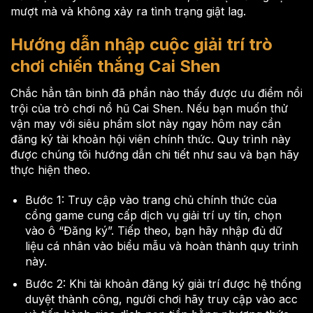
mượt mà và không xảy ra tình trạng giật lag.
Hướng dẫn nhập cuộc giải trí trò
chơi chiến thắng Cai Shen
Chắc hẳn tân binh đã phần nào thấy được ưu điểm nổi
trội của trò chơi nổ hũ Cai Shen. Nếu bạn muốn thử
vận may với siêu phẩm slot này ngay hôm nay cần
đăng ký tài khoản hội viên chính thức. Quy trình này
được chúng tôi hướng dẫn chi tiết như sau và bạn hãy
thực hiện theo.
Bước 1: Truy cập vào trang chủ chính thức của
cổng game cung cấp dịch vụ giải trí uy tín, chọn
vào ô “Đăng ký”. Tiếp theo, bạn hãy nhập đủ dữ
liệu cá nhân vào biểu mẫu và hoàn thành quy trình
này.
Bước 2: Khi tài khoản đăng ký giải trí được hệ thống
duyệt thành công, người chơi hãy truy cập vào acc