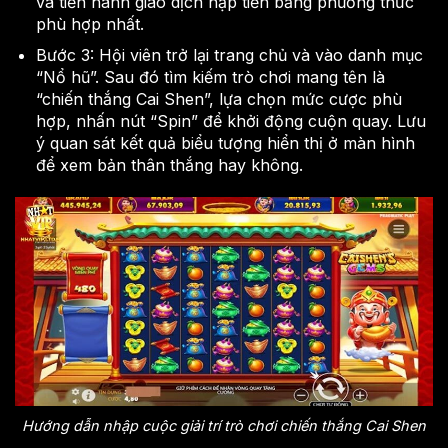
và tiến hành giao dịch nạp tiền bằng phương thức
phù hợp nhất.
Bước 3: Hội viên trở lại trang chủ và vào danh mục
“Nổ hũ”. Sau đó tìm kiếm trò chơi mang tên là
“chiến thắng Cai Shen”, lựa chọn mức cược phù
hợp, nhấn nút “Spin” để khởi động cuộn quay. Lưu
ý quan sát kết quả biểu tượng hiển thị ở màn hình
để xem bản thân thắng hay không.
Hướng dẫn nhập cuộc giải trí trò chơi chiến thắng Cai Shen