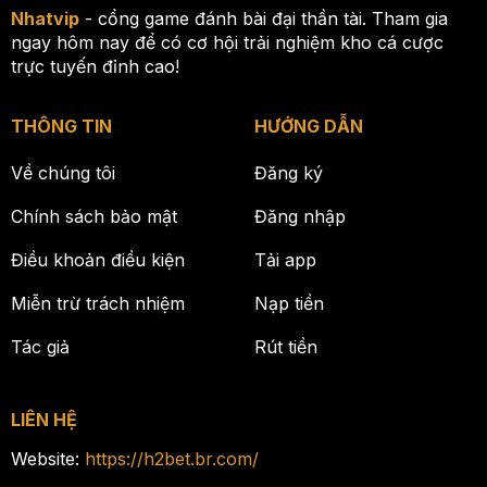
Nhatvip
- cổng game đánh bài đại thần tài. Tham gia
ngay hôm nay để có cơ hội trải nghiệm kho cá cược
trực tuyến đỉnh cao!
THÔNG TIN
HƯỚNG DẪN
Về chúng tôi
Đăng ký
Chính sách bảo mật
Đăng nhập
Điều khoản điều kiện
Tải app
Miễn trừ trách nhiệm
Nạp tiền
Tác giả
Rút tiền
LIÊN HỆ
Website:
https://h2bet.br.com/