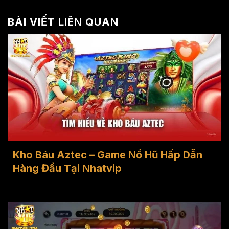
BÀI VIẾT LIÊN QUAN
Kho Báu Aztec – Game Nổ Hũ Hấp Dẫn
Hàng Đầu Tại Nhatvip