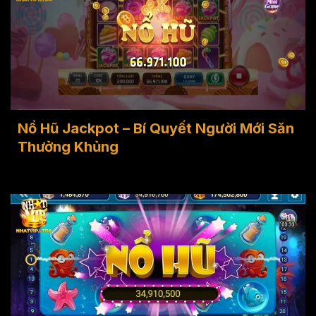
Nổ Hũ Jackpot – Bí Quyết Người Mới Săn
Thưởng Khủng