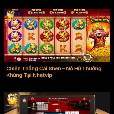
Chiến Thắng Cai Shen – Nổ Hũ Thưởng
Khủng Tại Nhatvip