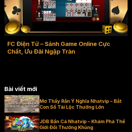
FC Điện Tử – Sảnh Game Online Cực
Chất, Ưu Đãi Ngập Tràn
Bài viết mới
Mơ Thấy Rắn Ý Nghĩa Nhatvip – Bắt
Con Số Tài Lộc Thưởng Lớn
JDB Bắn Cá Nhatvip – Khám Phá Thế
Giới Đổi Thưởng Khủng