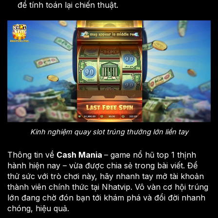
để tính toán lại chiến thuật.
Kinh nghiệm quay slot trúng thưởng lớn liền tay
Thông tin về
Cash Mania
– game nổ hũ top 1 thịnh
hành hiện nay – vừa được chia sẻ trong bài viết. Để
thử sức với trò chơi này, hãy nhanh tay mở tài khoản
thành viên chính thức tại Nhatvip. Vô vàn cơ hội trúng
lớn đang chờ đón bạn tới khám phá và đổi đời nhanh
chóng, hiệu quả.