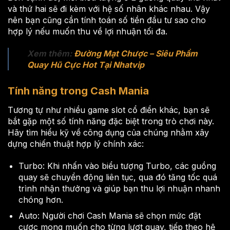
và thứ hai sẽ đi kèm với hệ số nhân khác nhau. Vậy
nên bạn cũng cần tính toán số tiền đầu tư sao cho
hợp lý nếu muốn thu về lợi nhuận tối đa.
Xem thêm:
Đường Mạt Chược – Siêu Phẩm
Quay Hũ Cực Hot Tại Nhatvip
Tính năng trong Cash Mania
Tương tự như nhiều game slot cổ điển khác, bạn sẽ
bắt gặp một số tính năng đặc biệt trong trò chơi này.
Hãy tìm hiểu kỹ về công dụng của chúng nhằm xây
dựng chiến thuật hợp lý chính xác:
Turbo: Khi nhấn vào biểu tượng Turbo, các guồng
quay sẽ chuyển động liên tục, qua đó tăng tốc quá
trình nhận thưởng và giúp bạn thu lợi nhuận nhanh
chóng hơn.
Auto: Người chơi Cash Mania sẽ chọn mức đặt
cược mong muốn cho từng lượt quay, tiếp theo hệ