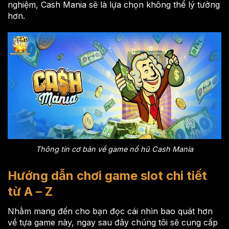
nghiệm, Cash Mania sẽ là lựa chọn không thể lý tưởng
hơn.
Thông tin cơ bản về game nổ hũ Cash Mania
Hướng dẫn chơi game slot chi tiết
từ A – Z
Nhằm mang đến cho bạn đọc cái nhìn bao quát hơn
về tựa game này, ngay sau đây chúng tôi sẽ cung cấp