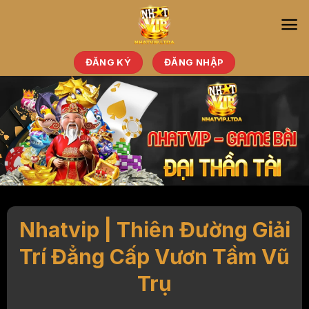
Chuyển
đến
nội
dung
ĐĂNG KÝ
ĐĂNG NHẬP
Nhatvip | Thiên Đường Giải
Trí Đẳng Cấp Vươn Tầm Vũ
Trụ