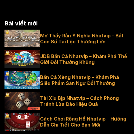
Bài viết mới
Mơ Thấy Rắn Ý Nghĩa Nhatvip – Bắt
Con Số Tài Lộc Thưởng Lớn
JDB Bắn Cá Nhatvip – Khám Phá Thế
Giới Đổi Thưởng Khủng
Bắn Cá Xèng Nhatvip – Khám Phá
Siêu Phẩm Săn Ngư Đổi Thưởng
Tài Xỉu Bịp Nhatvip – Cách Phòng
Tránh Lừa Đảo Hiệu Quả
Cách Chơi Rồng Hổ Nhatvip – Hướng
Dẫn Chi Tiết Cho Bạn Mới