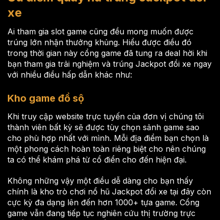
xe
Ai tham gia slot game cũng đều mong muốn được
trúng lớn nhận thưởng khủng. Hiểu được điều đó
trong thời gian này cổng game đã tung ra deal hời khi
bạn tham gia trải nghiệm và trúng Jackpot đổi xe ngay
với nhiều điều hấp dẫn khác như:
Kho game đồ sộ
Khi truy cập website trực tuyến của đơn vị chúng tôi
thành viên bất kỳ sẽ được tùy chọn sảnh game sao
cho phù hợp nhất với mình. Mỗi địa điểm bạn chọn là
một phong cách hoàn toàn riêng biệt cho nên chúng
ta có thể khám phá từ cổ điển cho đến hiện đại.
Không những vậy một điều dễ dàng cho bạn thấy
chính là kho trò chơi nổ hũ Jackpot đổi xe tại đây còn
cực kỳ đa dạng lên đến hơn 1000+ tựa game. Cổng
game vẫn đang tiếp tục nghiên cứu thị trường trực