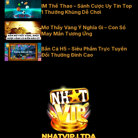
IM Thể Thao – Sảnh Cược Uy Tín Top
1 Thưởng Khủng Dễ Chơi
Mơ Thấy Vàng Ý Nghĩa Gì – Con Số
May Mắn Tương Ứng
Bắn Cá H5 – Siêu Phẩm Trực Tuyến
Đổi Thưởng Đỉnh Cao