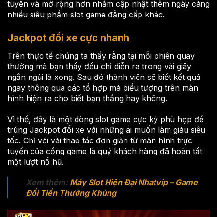
tuyến và mở rộng hơn nhằm cập nhật thêm ngày càng
nhiều siêu phẩm slot game đẳng cấp khác.
Jackpot đổi xe cực nhanh
Trên thực tế chúng ta thấy rằng tại mỗi phiên quay
thưởng mà bạn thấy đều chỉ diễn ra trong vài giây
ngắn ngủi là xong. Sau đó thành viên sẽ biết kết quả
ngay thông qua các tổ hợp mà biểu tượng trên màn
hình hiện ra cho biết bạn thắng hay không.
Vì thế, đây là một dòng slot game cực kỳ phù hợp để
trúng Jackpot đổi xe với những ai muốn làm giàu siêu
tốc. Chỉ với vài thao tác đơn giản từ màn hình trực
tuyến của cổng game là quý khách hàng đã hoàn tất
một lượt nổ hũ.
Xem thêm:
Máy Slot Hiện Đại Nhatvip – Game
Đổi Tiền Thưởng Khủng