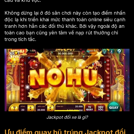
cầu và khu vực.
Không dừng lại ở đó sân chơi này còn tạo điểm nhấn
độc lạ khi triển khai mức thanh toán online siêu cạnh
tranh hơn hẳn các đối thủ khác. Bởi vậy ngoài độ an
toàn cao bạn cũng yên tâm về nạp rút thưởng chỉ
trong tích tắc.
Jackpot đổi xe là gì?
Ưu điểm quay hũ trúng Jackpot đổi