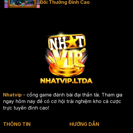
Đổi Thưởng Đỉnh Cao
Nhatvip
- cổng game đánh bài đại thần tài. Tham gia
ngay hôm nay để có cơ hội trải nghiệm kho cá cược
trực tuyến đỉnh cao!
THÔNG TIN
HƯỚNG DẪN