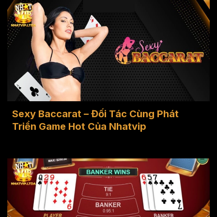
Sexy Baccarat – Đối Tác Cùng Phát
Triển Game Hot Của Nhatvip