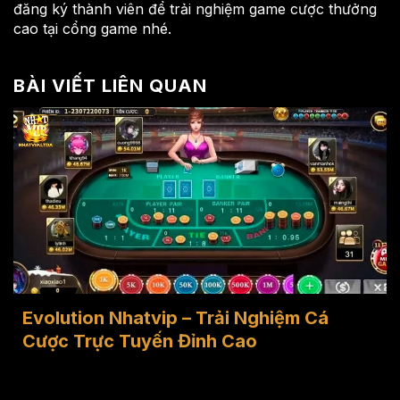
đăng ký thành viên để trải nghiệm game cược thưởng
cao tại cổng game nhé.
BÀI VIẾT LIÊN QUAN
Evolution Nhatvip – Trải Nghiệm Cá
Cược Trực Tuyến Đỉnh Cao