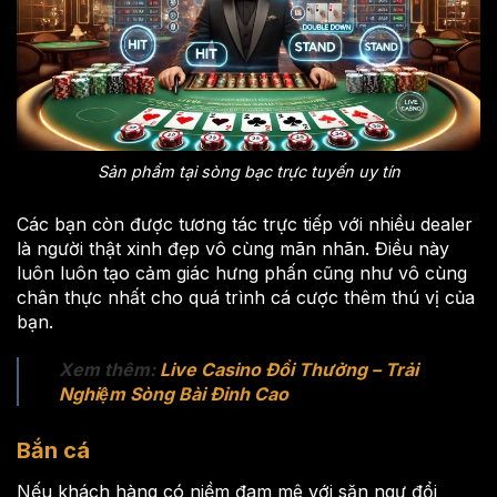
Sản phẩm tại sòng bạc trực tuyến uy tín
Các bạn còn được tương tác trực tiếp với nhiều dealer
là người thật xinh đẹp vô cùng mãn nhãn. Điều này
luôn luôn tạo cảm giác hưng phấn cũng như vô cùng
chân thực nhất cho quá trình cá cược thêm thú vị của
bạn.
Xem thêm:
Live Casino Đổi Thưởng – Trải
Nghiệm Sòng Bài Đỉnh Cao
Bắn cá
Nếu khách hàng có niềm đam mê với săn ngư đổi