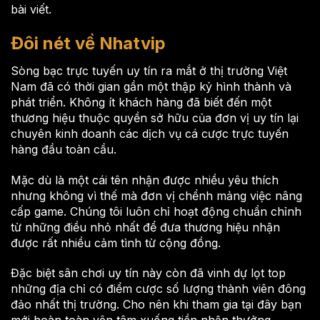
bài viết.
Đôi nét về Nhatvip
Sòng bạc trực tuyến uy tín ra mắt ở thị trường Việt
Nam đã có thời gian gần một thập kỷ hình thành và
phát triển. Không ít khách hàng đã biết đến một
thương hiệu thuộc quyền sở hữu của đơn vị uy tín lại
chuyên kinh doanh các dịch vụ cá cược trực tuyến
hàng đầu toàn cầu.
Mặc dù là một cái tên nhận được nhiều yêu thích
nhưng không vì thế mà đơn vị chểnh mảng việc nâng
cấp game. Chúng tôi luôn chỉ hoạt động chuẩn chỉnh
từ những điều nhỏ nhất để đưa thương hiệu nhận
được rất nhiều cảm tình từ cộng đồng.
Đặc biệt sân chơi uy tín này còn đã vinh dự lọt top
những địa chỉ có điểm cược số lượng thành viên đông
đảo nhất thị trường. Cho nên khi tham gia tại đây bạn