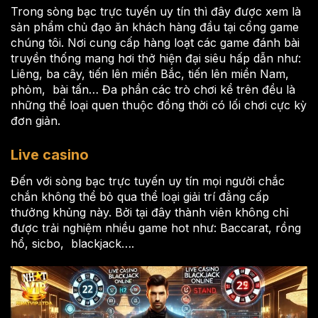
Trong sòng bạc trực tuyến uy tín thì đây được xem là
sản phẩm chủ đạo ăn khách hàng đầu tại cổng game
chúng tôi. Nơi cung cấp hàng loạt các game đánh bài
truyền thống mang hơi thở hiện đại siêu hấp dẫn như:
Liêng, ba cây, tiến lên miền Bắc, tiến lên miền Nam,
phỏm, bài tấn… Đa phần các trò chơi kể trên đều là
những thể loại quen thuộc đồng thời có lối chơi cực kỳ
đơn giản.
Live casino
Đến với sòng bạc trực tuyến uy tín mọi người chắc
chắn không thể bỏ qua thể loại giải trí đẳng cấp
thưởng khủng này. Bởi tại đây thành viên không chỉ
được trải nghiệm nhiều game hot như: Baccarat, rồng
hổ, sicbo, blackjack….