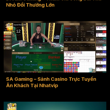
Nhỏ Đổi Thưởng Lớn
SA Gaming – Sảnh Casino Trực Tuyến
Ăn Khách Tại Nhatvip