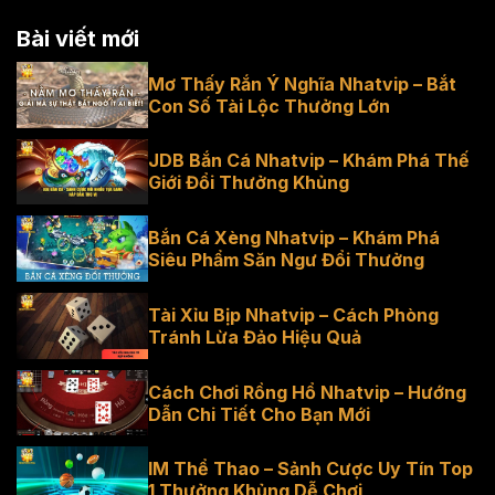
Bài viết mới
Mơ Thấy Rắn Ý Nghĩa Nhatvip – Bắt
Con Số Tài Lộc Thưởng Lớn
JDB Bắn Cá Nhatvip – Khám Phá Thế
Giới Đổi Thưởng Khủng
Bắn Cá Xèng Nhatvip – Khám Phá
Siêu Phẩm Săn Ngư Đổi Thưởng
Tài Xỉu Bịp Nhatvip – Cách Phòng
Tránh Lừa Đảo Hiệu Quả
Cách Chơi Rồng Hổ Nhatvip – Hướng
Dẫn Chi Tiết Cho Bạn Mới
IM Thể Thao – Sảnh Cược Uy Tín Top
1 Thưởng Khủng Dễ Chơi