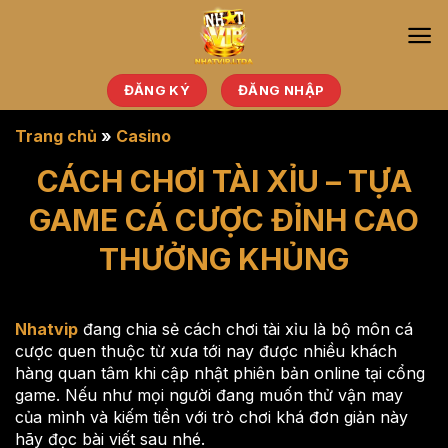
Chuyển
đến
nội
dung
ĐĂNG KÝ
ĐĂNG NHẬP
Trang chủ
»
Casino
CÁCH CHƠI TÀI XỈU – TỰA
GAME CÁ CƯỢC ĐỈNH CAO
THƯỞNG KHỦNG
Nhatvip
đang chia sẻ cách chơi tài xỉu là bộ môn cá
cược quen thuộc từ xưa tới nay được nhiều khách
hàng quan tâm khi cập nhật phiên bản online tại cổng
game. Nếu như mọi người đang muốn thử vận may
của mình và kiếm tiền với trò chơi khá đơn giản này
hãy đọc bài viết sau nhé.