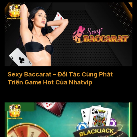
Sexy Baccarat – Đối Tác Cùng Phát
Triển Game Hot Của Nhatvip