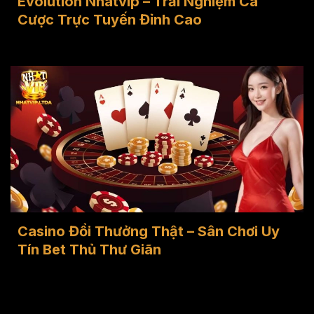
Evolution Nhatvip – Trải Nghiệm Cá
Cược Trực Tuyến Đỉnh Cao
Casino Đổi Thưởng Thật – Sân Chơi Uy
Tín Bet Thủ Thư Giãn