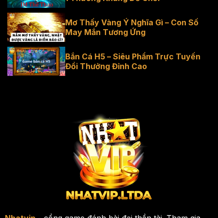
Mơ Thấy Vàng Ý Nghĩa Gì – Con Số
May Mắn Tương Ứng
Bắn Cá H5 – Siêu Phẩm Trực Tuyến
Đổi Thưởng Đỉnh Cao
Nhatvip
- cổng game đánh bài đại thần tài. Tham gia