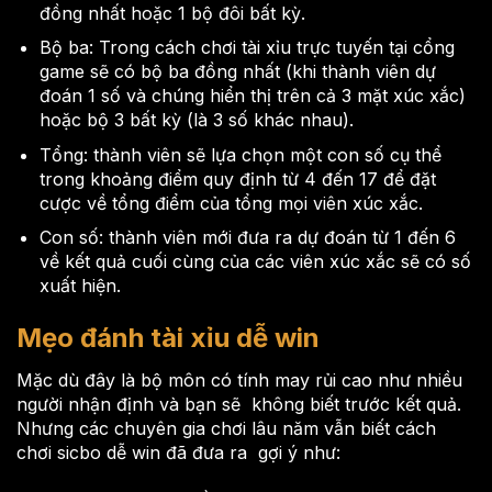
đồng nhất hoặc 1 bộ đôi bất kỳ.
Bộ ba: Trong cách chơi tài xỉu trực tuyến tại cổng
game sẽ có bộ ba đồng nhất (khi thành viên dự
đoán 1 số và chúng hiển thị trên cả 3 mặt xúc xắc)
hoặc bộ 3 bất kỳ (là 3 số khác nhau).
Tổng: thành viên sẽ lựa chọn một con số cụ thể
trong khoảng điểm quy định từ 4 đến 17 để đặt
cược về tổng điểm của tổng mọi viên xúc xắc.
Con số: thành viên mới đưa ra dự đoán từ 1 đến 6
về kết quả cuối cùng của các viên xúc xắc sẽ có số
xuất hiện.
Mẹo đánh tài xỉu dễ win
Mặc dù đây là bộ môn có tính may rủi cao như nhiều
người nhận định và bạn sẽ không biết trước kết quả.
Nhưng các chuyên gia chơi lâu năm vẫn biết cách
chơi sicbo dễ win đã đưa ra gợi ý như: