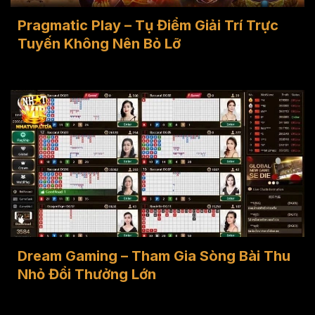
Pragmatic Play – Tụ Điểm Giải Trí Trực
Tuyến Không Nên Bỏ Lỡ
Dream Gaming – Tham Gia Sòng Bài Thu
Nhỏ Đổi Thưởng Lớn