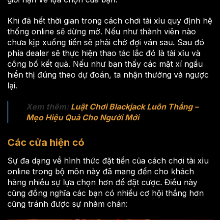
Khi đã hết thời gian trong cách chơi tài xỉu quy định hệ
thống online sẽ dừng mở. Nếu như thành viên nào
chưa kịp xuống tiền sẽ phải chờ đợi ván sau. Sau đó
phía dealer sẽ thực hiện thao tác lắc đó là tài xỉu và
công bố kết quả. Nếu như bạn thấy các mặt xí ngầu
hiển thị đúng theo dự đoán, ta nhận thưởng và ngược
lại.
Xem thêm:
Luật Chơi Blackjack Luôn Thắng –
Mẹo Hiệu Quả Cho Người Mới
Các cửa hiện có
Sự đa dạng về hình thức đặt tiền của cách chơi tài xỉu
online trong bộ môn này đã mang đến cho khách
hàng nhiều sự lựa chọn hơn để đặt cược. Điều này
cũng đồng nghĩa các bạn có nhiều cơ hội thắng hơn
cũng tránh được sự nhàm chán: