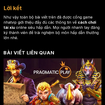
Lời kết
Như vậy toàn bộ bài viết trên đã được cổng game
nhatvip giới thiệu đầy đủ các thông tin về
cách
chơi
tài xỉu
online
siêu hấp dẫn. Mọi người nhanh tay đăng
ký thành viên để trải nghiệm bộ môn hấp dẫn thưởng
lớn nhé.
BÀI VIẾT LIÊN QUAN