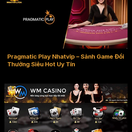
Pragmatic Play Nhatvip – Sảnh Game Đổi
Thưởng Siêu Hot Uy Tín