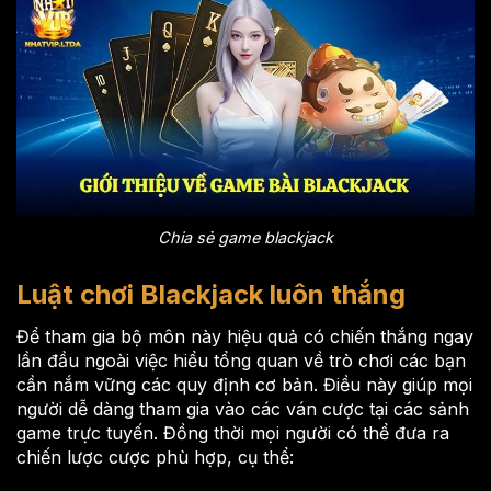
Chia sẻ game blackjack
Luật chơi Blackjack luôn thắ
ng
Để tham gia bộ môn này hiệu quả có chiến thắng ngay
lần đầu ngoài việc hiểu tổng quan về trò chơi các bạn
cần nắm vững các quy định cơ bản. Điều này giúp mọi
người dễ dàng tham gia vào các ván cược tại các sảnh
game trực tuyến. Đồng thời mọi người có thể đưa ra
chiến lược cược phù hợp, cụ thể: