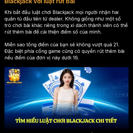
Blackjack với luật rút bài
Khi bắt đầu luật chơi Blackjack mọi người nhận hai
quân tú đầu tiên từ dealer. Không giống như một số
trò chơi bài khác riêng trong xì dách thành viên có thể
rút thêm bài để cải thiện điểm số của mình.
Miễn sao tổng điểm của bạn sẽ không vượt quá 21.
Đặc biệt phía cổng game cũng có quyền rút thêm bài
nếu điểm của đơn vị này dưới 16.