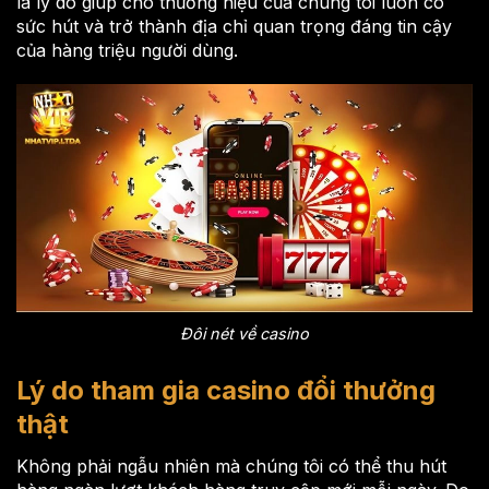
là lý do giúp cho thương hiệu của chúng tôi luôn có
sức hút và trở thành địa chỉ quan trọng đáng tin cậy
của hàng triệu người dùng.
Đôi nét về casino
Lý do tham gia casino đổi thưởng
thật
Không phải ngẫu nhiên mà chúng tôi có thể thu hút