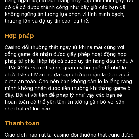
hàng ngàn lượt khách hàng truy cập mới mỗi ngày. Do
đó để có được thành công như bây giờ các bạn đã
không ngừng tin tưởng lựa chọn vì tính minh bạch,
thưởng lớn và độ uy tín cao, cụ thể:
Hợp pháp
Casino đổi thưởng thật ngay từ khi ra mắt cùng với
cổng game đã nhận được giấy phép hoạt động hợp
pháp từ phía Hiệp hội cá cược uy tín hàng đầu châu Á
– PAGCOR và một số cơ quan uy tín quốc tế như tổ
chức Isle of Man họ đã cấp chứng nhận là đơn vị cá
cược an toàn. Cho nên bạn không cần lo lo lắng rằng
mình không nhận được tiền thưởng khi thắng game ở
đây. Bởi vì với tiền đề pháp lý như vậy các bạn sẽ
hoàn toàn có thể yên tâm tin tưởng gắn bó với sân
chơi bất cứ lúc nào.
Thanh toán
Giao dịch nạp rút tại casino đổi thưởng thật cũng được