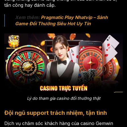
tấn công hay đánh cắp.
Xem thêm:
Pragmatic Play Nhatvip – Sảnh
Game Đổi Thưởng Siêu Hot Uy Tín
Lý do tham gia casino đổi thưởng thật
Đội ngũ support trách nhiệm, tận tình
Dịch vụ chăm sóc khách hàng của casino Gemwin