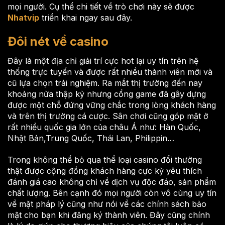
mọi người. Cụ thể chi tiết về trò chơi này sẽ được
Nhatvip
triển khai ngay sau đây.
Đôi nét về casino
Đây là một địa chỉ giải trí cực hot lại uy tín trên hệ
thống trực tuyến và được rất nhiều thành viên mới và
cũ lựa chọn trải nghiệm. Ra mắt thị trường đến nay
khoảng nửa thập kỷ nhưng cổng game đã gây dựng
được một chỗ đứng vững chắc trong lòng khách hàng
và trên thị trường cá cược. Sân chơi cũng góp mặt ở
rất nhiều quốc gia lớn của châu Á như: Hàn Quốc,
Nhật Bản,Trung Quốc, Thái Lan, Philippin…
Trong không thể bỏ qua thể loại casino đổi thưởng
thật được cộng đồng khách hàng cực kỳ yêu thích
đánh giá cao không chỉ về dịch vụ độc đáo, sản phẩm
chất lượng. Bên cạnh đó mọi người còn vô cùng uy tín
về mặt pháp lý cũng như nói về các chính sách bảo
mật cho bạn khi đăng ký thành viên. Đây cũng chính