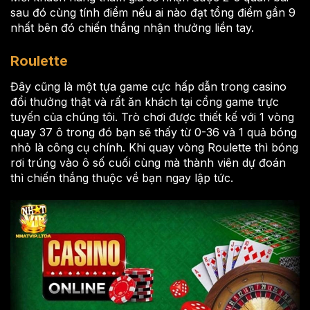
sau đó cùng tính điểm nếu ai nào đạt tổng điểm gần 9
nhất bên đó chiến thắng nhận thưởng liền tay.
Roulette
Đây cũng là một tựa game cực hấp dẫn trong casino
đổi thưởng thật và rất ăn khách tại cổng game trực
tuyến của chúng tôi. Trò chơi được thiết kế với 1 vòng
quay 37 ô trong đó bạn sẽ thấy từ 0-36 và 1 quả bóng
nhỏ là công cụ chính. Khi quay vòng Roulette thì bóng
rơi trúng vào ô số cuối cùng mà thành viên dự đoán
thì chiến thắng thuộc về bạn ngay lập tức.