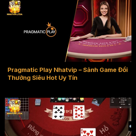
Pragmatic Play Nhatvip – Sảnh Game Đổi
Thưởng Siêu Hot Uy Tín