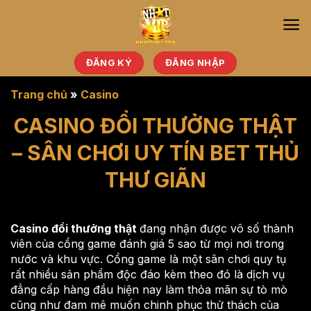
Chuyển
đến
nội
dung
ĐĂNG KÝ
ĐĂNG NHẬP
Trang chủ
»
Casino
CASINO ĐỔI THƯỞNG THẬT
– SÂN CHƠI UY TÍN BET THỦ
THƯ GIÃN
Casino đổi thưởng thật
đang nhận được vô số thành
viên của cổng game đánh giá 5 sao từ mọi nơi trong
nước và khu vực. Cổng game là một sân chơi quy tụ
rất nhiều sản phẩm độc đáo kèm theo đó là dịch vụ
đẳng cấp hàng đầu hiện nay làm thỏa mãn sự tò mò
cũng như đam mê muốn chinh phục thử thách của