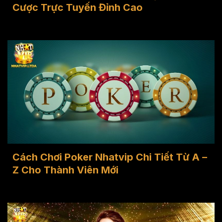
Cược Trực Tuyến Đỉnh Cao
Cách Chơi Poker Nhatvip Chi Tiết Từ A –
Z Cho Thành Viên Mới