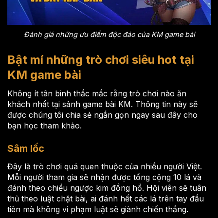
Đánh giá những ưu điểm độc đáo của KM game bài
Bật mí những trò chơi siêu hot tại
KM game bài
Không ít tân binh thắc mắc rằng trò chơi nào ăn
khách nhất tại sảnh game bài KM. Thông tin này sẽ
được chúng tôi chia sẻ ngắn gọn ngay sau đây cho
bạn học tham khảo.
Sâm lốc
Đây là trò chơi quá quen thuộc của nhiều người Việt.
Mỗi người tham gia sẽ nhận được tổng cộng 10 lá và
đánh theo chiều ngược kim đồng hồ. Hội viên sẽ tuân
thủ theo luật chặt bài, ai đánh hết các lá trên tay đầu
tiên mà không vi phạm luật sẽ giành chiến thắng.