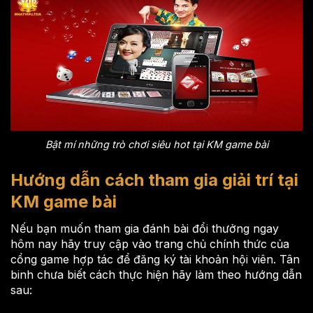
Bật mí những trò chơi siêu hot tại KM game bài
Hướng dẫn cách tham gia giải trí tại
KM game bài
Nếu bạn muốn tham gia đánh bài đổi thưởng ngay
hôm nay hãy truy cập vào trang chủ chính thức của
cổng game hợp tác để đăng ký tài khoản hội viên. Tân
binh chưa biết cách thực hiện hãy làm theo hướng dẫn
sau: