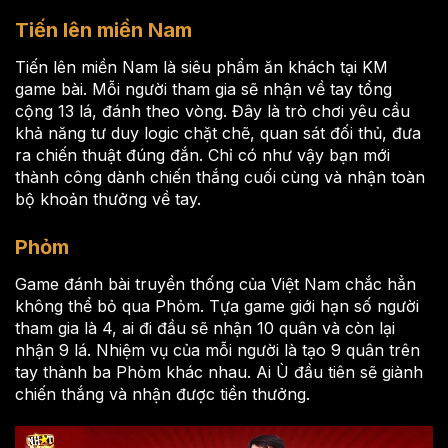
Tiến lên miền Nam
Tiến lên miền Nam là siêu phẩm ăn khách tại KM
game bài. Mỗi người tham gia sẽ nhận về tay tổng
cộng 13 lá, đánh theo vòng. Đây là trò chơi yêu cầu
khả năng tư duy logic chặt chẽ, quan sát đối thủ, đưa
ra chiến thuật đúng đắn. Chỉ có như vậy bạn mới
thành công dành chiến thắng cuối cùng và nhận toàn
bộ khoản thưởng về tay.
Phỏm
Game đánh bài truyền thống của Việt Nam chắc hẳn
không thể bỏ qua Phỏm. Tựa game giới hạn số người
tham gia là 4, ai đi đầu sẽ nhận 10 quân và còn lại
nhận 9 lá. Nhiệm vụ của mỗi người là tạo 9 quân trên
tay thành ba Phỏm khác nhau. Ai Ù đầu tiên sẽ giành
chiến thắng và nhận được tiền thưởng.