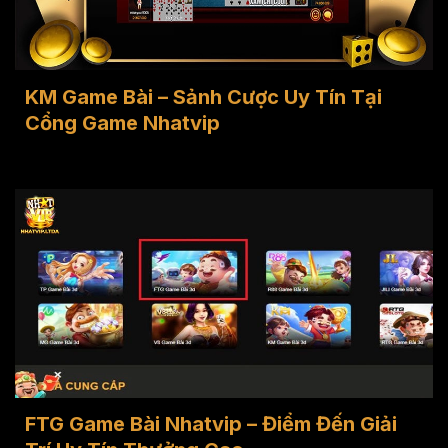
KM Game Bài – Sảnh Cược Uy Tín Tại
Cổng Game Nhatvip
FTG Game Bài Nhatvip – Điểm Đến Giải