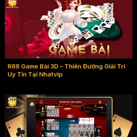
R88 Game Bài 3D – Thiên Đường Giải Trí
Uy Tín Tại Nhatvip