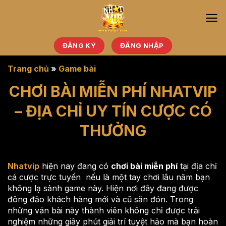
Chuyển
đến
nội
dung
ĐĂNG KÝ
ĐĂNG NHẬP
Trang chủ
»
Game bài
CHƠI BÀI MIỄN PHÍ NHATVIP
– ĐỊA CHỈ UY TÍN CƯỢC CÓ
THƯỞNG
Nhatvip
hiện nay đang có
chơi bài miễn phí
tại địa chỉ
cá cược trực tuyến nếu là một tay chơi lâu năm bạn
không lạ sảnh game này. Hiện nơi đây đang được
đông đảo khách hàng mới và cũ săn đón. Trong
những ván bài này thành viên không chỉ được trải
nghiệm những giây phút giải trí tuyệt hảo mà bạn hoàn