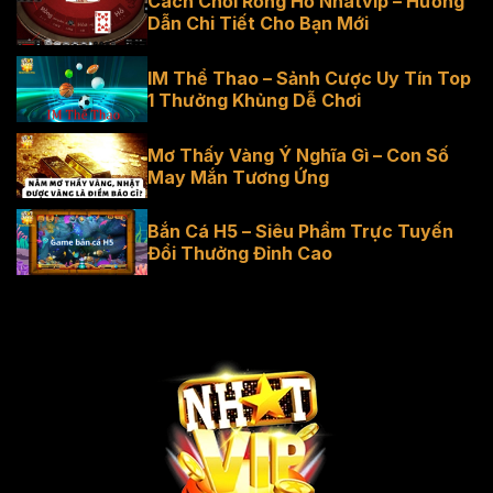
Cách Chơi Rồng Hổ Nhatvip – Hướng
Dẫn Chi Tiết Cho Bạn Mới
IM Thể Thao – Sảnh Cược Uy Tín Top
1 Thưởng Khủng Dễ Chơi
Mơ Thấy Vàng Ý Nghĩa Gì – Con Số
May Mắn Tương Ứng
Bắn Cá H5 – Siêu Phẩm Trực Tuyến
Đổi Thưởng Đỉnh Cao