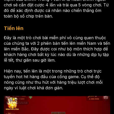
chơi sẽ cần đặt cược 4 lần và trải qua 5 vòng chơi. Từ
đó để xác định được cá nhân nào chiến thắng ôm
toàn bộ số chip trên bàn.
Tiến lên
Đây là một trò chơi bài miễn phí vô cùng quen thuộc
của chúng ta với 2 phiên bản tiến lên miền Nam và tiến
lên miền Bắc. Đây được coi như bộ môn thích hợp để
khách hàng chơi bất kỳ lúc nào dù là những dịp tụ tập
lễ tết, thư giãn sau giờ làm.
Hiện nay, tiến lên là một trong những trò chơi trực
tuyến hot hit hàng đầu của cổng game. Cụ thể độ
nóng cũng như thu hút với hàng triệu lượt chơi mỗi
ngày vì luật chơi khá đơn giản.