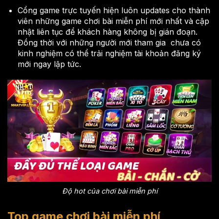
Cổng game trực tuyến hiện luôn updates cho thành
viên những game chơi bài miễn phí mới nhất và cập
nhật liên tục để khách hàng không bị gián đoạn.
Đồng thời với những người mới tham gia chưa có
kinh nghiệm có thể trải nghiệm tài khoản đăng ký
mới ngay lập tức.
Độ hot của chơi bài miễn phí
Top game chơi bài miễn phí