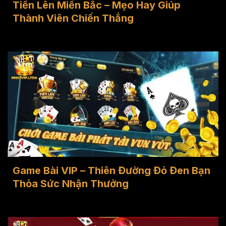
Tiến Lên Miền Bắc – Mẹo Hay Giúp
Thành Viên Chiến Thắng
Game Bài VIP – Thiên Đường Đỏ Đen Bạn
Thỏa Sức Nhận Thưởng