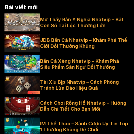
Bài viết mới
Mơ Thấy Rắn Ý Nghĩa Nhatvip – Bắt
Con Số Tài Lộc Thưởng Lớn
JDB Bắn Cá Nhatvip – Khám Phá Thế
Giới Đổi Thưởng Khủng
Bắn Cá Xèng Nhatvip – Khám Phá
Siêu Phẩm Săn Ngư Đổi Thưởng
Tài Xỉu Bịp Nhatvip – Cách Phòng
Tránh Lừa Đảo Hiệu Quả
Cách Chơi Rồng Hổ Nhatvip – Hướng
Dẫn Chi Tiết Cho Bạn Mới
IM Thể Thao – Sảnh Cược Uy Tín Top
1 Thưởng Khủng Dễ Chơi