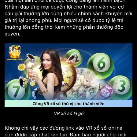
của một sân chơi cá cược công bằng lẫn minh bạch.
Nhằm đáp ứng mọi quyền lợi cho thành viên với cơ
cấu giải thưởng lớn cùng nhiều chính sách khuyến mãi
giá trị lại phong phú. Mọi người sẽ có được tỷ lệ trả
thưởng lớn đồng thời kèm những phần thưởng độc
quyền.
VR xổ số là gì?
Không chỉ vậy các đường link vào VR xổ số online
còn được cập nhật liên tục. Đảm bảo người chơi mới