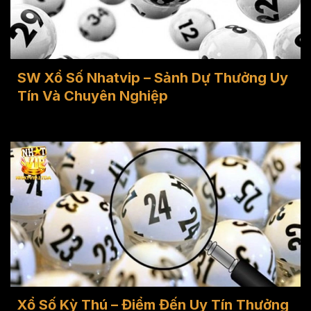
SW Xổ Số Nhatvip – Sảnh Dự Thưởng Uy
Tín Và Chuyên Nghiệp
Xổ Số Kỳ Thú – Điểm Đến Uy Tín Thưởng