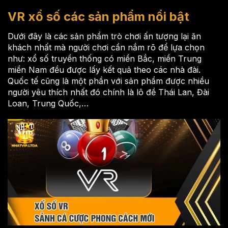
VR xổ số các sản phẩm nổi bật
Dưới đây là các sản phẩm trò chơi ấn tượng lại ăn
khách nhất mà người chơi cần nắm rõ để lựa chọn
như: xổ số truyền thống có miền Bắc, miền Trung
miền Nam đều được lấy kết quả theo các nhà đài.
Quốc tế cũng là một phần với sản phẩm được nhiều
người yêu thích nhất đó chính là lô đề Thái Lan, Đài
Loan, Trung Quốc,…