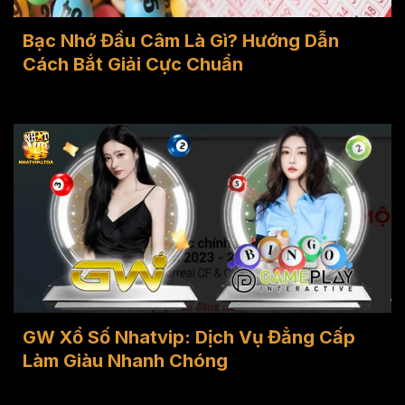
Bạc Nhớ Đầu Câm Là Gì? Hướng Dẫn
Cách Bắt Giải Cực Chuẩn
GW Xổ Số Nhatvip: Dịch Vụ Đẳng Cấp
Làm Giàu Nhanh Chóng