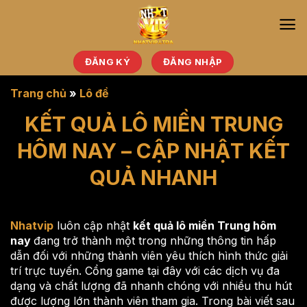
Chuyển
đến
nội
dung
ĐĂNG KÝ
ĐĂNG NHẬP
Trang chủ
»
Lô đề
KẾT QUẢ LÔ MIỀN TRUNG
HÔM NAY – CẬP NHẬT KẾT
QUẢ NHANH
Nhatvip
luôn cập nhật
kết quả lô miền Trung hôm
nay
đang trở thành một trong những thông tin hấp
dẫn đối với những thành viên yêu thích hình thức giải
trí trực tuyến. Cổng game tại đây với các dịch vụ đa
dạng và chất lượng đã nhanh chóng với nhiều thu hút
được lượng lớn thành viên tham gia. Trong bài viết sau