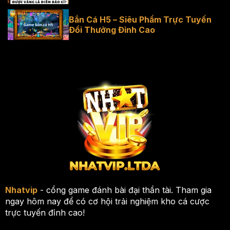
Bắn Cá H5 – Siêu Phẩm Trực Tuyến
Đổi Thưởng Đỉnh Cao
Nhatvip
- cổng game đánh bài đại thần tài. Tham gia
ngay hôm nay để có cơ hội trải nghiệm kho cá cược
trực tuyến đỉnh cao!