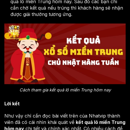
quả lô miền Trung hôm nay. Sau đó các bạn chỉ
cần chờ kết quả nếu trúng thì khách hàng sẽ nhận
được giải thưởng tương ứng.
Cách tham gia kết quả lô miền Trung hôm nay
Lời kết
Như vậy chỉ cần đọc bài viết trên của Nhatvip thành
viên đã có cái nhìn khái quát về
kết quả lô miền Trung
hôm nay
chi tiết và chính xác nhất. Có nhiều cách để