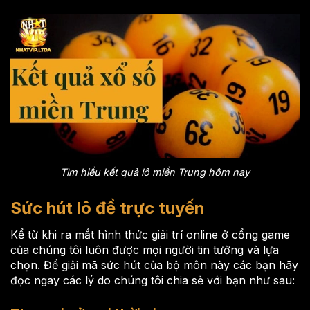
Tìm hiểu kết quả lô miền Trung hôm nay
Sức hút lô đề trực tuyến
Kể từ khi ra mắt hình thức giải trí online ở cổng game
của chúng tôi luôn được mọi người tin tưởng và lựa
chọn. Để giải mã sức hút của bộ môn này các bạn hãy
đọc ngay các lý do chúng tôi chia sẻ với bạn như sau: