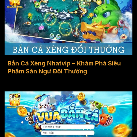
Bắn Cá Xèng Nhatvip – Khám Phá Siêu
Phẩm Săn Ngư Đổi Thưởng