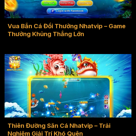
Vua Bắn Cá Đổi Thưởng Nhatvip – Game
Thưởng Khủng Thắng Lớn
Thiên Đường Săn Cá Nhatvip – Trải
Nghiệm Giải Trí Khó Quên