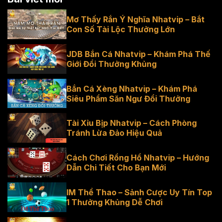
Mơ Thấy Rắn Ý Nghĩa Nhatvip – Bắt
Con Số Tài Lộc Thưởng Lớn
JDB Bắn Cá Nhatvip – Khám Phá Thế
Giới Đổi Thưởng Khủng
Bắn Cá Xèng Nhatvip – Khám Phá
Siêu Phẩm Săn Ngư Đổi Thưởng
Tài Xỉu Bịp Nhatvip – Cách Phòng
Tránh Lừa Đảo Hiệu Quả
Cách Chơi Rồng Hổ Nhatvip – Hướng
Dẫn Chi Tiết Cho Bạn Mới
IM Thể Thao – Sảnh Cược Uy Tín Top
1 Thưởng Khủng Dễ Chơi