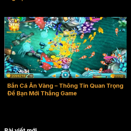
Bắn Cá Ăn Vàng – Thông Tin Quan Trọng
Để Bạn Mới Thắng Game
Bài viết mới