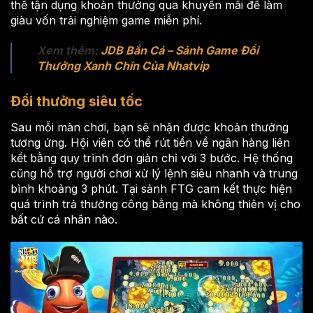
thể tận dụng khoản thưởng qua khuyến mãi để làm
giàu vốn trải nghiệm game miễn phí.
Xem thêm:
JDB Bắn Cá – Sảnh Game Đổi
Thưởng Xanh Chín Của Nhatvip
Đổi thưởng siêu tốc
Sau mỗi màn chơi, bạn sẽ nhận được khoản thưởng
tương ứng. Hội viên có thể rút tiền về ngân hàng liên
kết bằng quy trình đơn giản chỉ với 3 bước. Hệ thống
cũng hỗ trợ người chơi xử lý lệnh siêu nhanh và trung
bình khoảng 3 phút. Tại sảnh FTG cam kết thực hiện
quá trình trả thưởng công bằng mà không thiên vị cho
bất cứ cá nhân nào.