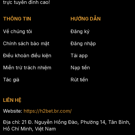
trực tuyến đỉnh cao!
THÔNG TIN
HƯỚNG DẪN
Về chúng tôi
Đăng ký
Chính sách bảo mật
Đăng nhập
Điều khoản điều kiện
Tải app
Miễn trừ trách nhiệm
Nạp tiền
Tác giả
Rút tiền
LIÊN HỆ
Website:
https://h2bet.br.com/
Địa chỉ: 21 Đ. Nguyễn Hồng Đào, Phường 14, Tân Bình,
Hồ Chí Minh, Việt Nam