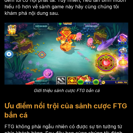
đem tới cơ hội phát tài. Tuy nhiên, nếu tân binh muốn
hiểu rõ hơn về sảnh game này hãy cùng chúng tôi
khám phá nội dung sau.
Giới thiệu sảnh cược FTG bắn cá
Ưu điểm nổi trội của sảnh cược FTG
bắn cá
FTG không phải ngẫu nhiên có được sự tin tưởng từ
phía khách hàng. Sau đây bạn cùng chúng tôi đánh