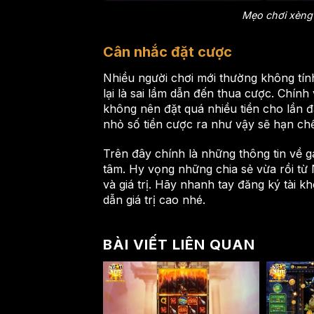
Mẹo chơi xèng 
Cân nhắc đặt cược
Nhiều người chơi mới thường không tín
lại là sai lầm dẫn đến thua cược. Chính
không nên đặt quá nhiều tiền cho lần đầ
nhỏ số tiền cược ra như vậy sẽ hạn chế
Trên đây chính là những thông tin về 
tâm. Hy vọng những chia sẻ vừa rồi từ 
và giá trị. Hãy nhanh tay đăng ký tài 
dẫn giá trị cao nhé.
BÀI VIẾT LIÊN QUAN