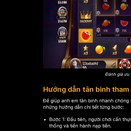
Đánh giá ưu 
Hướng dẫn tân binh tham 
Để giúp anh em tân binh nhanh chóng t
những hướng dẫn chi tiết từng bước:
Bước 1: Đầu tiên, người chơi cần th
thống và tiến hành nạp tiền.