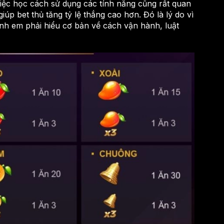
iệc học cách sử dụng các tính năng cũng rất quan
iúp bet thủ tăng tỷ lệ thắng cao hơn. Đó là lý do vì
anh em phải hiểu cơ bản về cách vận hành, luật