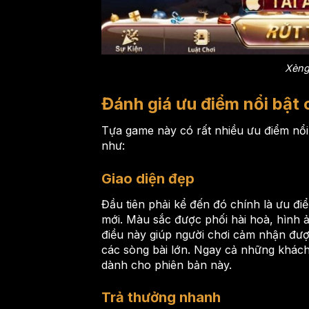
Xèng 
Đánh giá ưu điểm nổi bật
Tựa game này có rất nhiều ưu điểm nổi 
như:
Giao diện đẹp
Đầu tiên phải kể đến đó chính là ưu đi
mới. Màu sắc được phối hài hoà, hình 
điều này giúp người chơi cảm nhận đượ
các sòng bài lớn. Ngay cả những khách
dành cho phiên bản này.
Trả thưởng nhanh