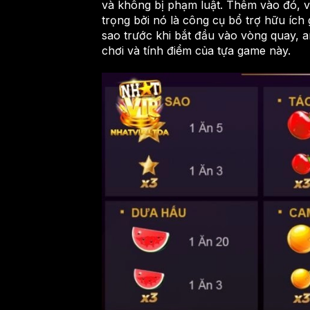
và không bị phạm luật. Thêm vào đó, v
trọng bởi nó là công cụ bổ trợ hữu ích g
sao trước khi bắt đầu vào vòng quay, 
chơi và tính điểm của tựa game này.