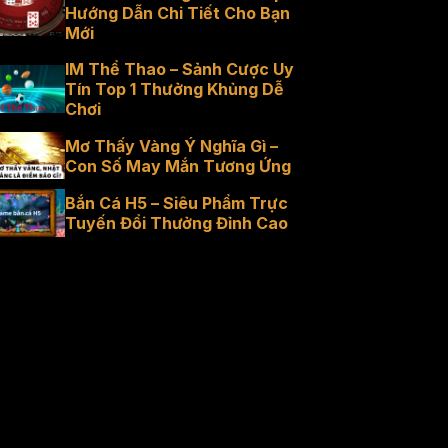
Hướng Dẫn Chi Tiết Cho Bạn
Mới
IM Thể Thao – Sảnh Cược Uy
Tín Top 1 Thưởng Khủng Dễ
Chơi
Mơ Thấy Vàng Ý Nghĩa Gì –
Con Số May Mắn Tương Ứng
Bắn Cá H5 – Siêu Phẩm Trực
Tuyến Đổi Thưởng Đỉnh Cao