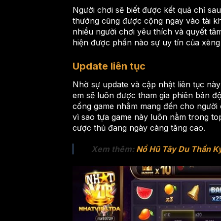
Người chơi sẽ biết được kết quả chỉ sau
thưởng cũng được cộng ngay vào tài k
nhiều người chơi yêu thích và quyết tâm
hiện được phần nào sự uy tín của xèng 
Update liên tục
Nhờ sự update và cập nhật liên tục nà
em sẽ luôn được tham gia phiên bản độ
cổng game nhằm mang đến cho người ch
vì sao tựa game này luôn nằm trong to
cược thủ đang ngày càng tăng cao.
Xem thêm:
Nổ Hũ Tây Du Thần Ký