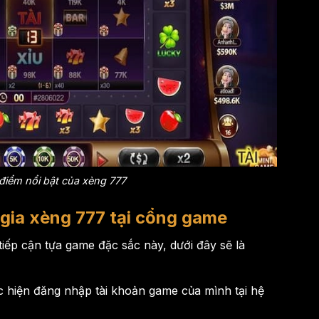
điểm nổi bật của xèng 777
gia xèng 777 tại cổng game
iếp cận tựa game đặc sắc này, dưới đây sẽ là
ực hiện đăng nhập tài khoản game của mình tại hệ