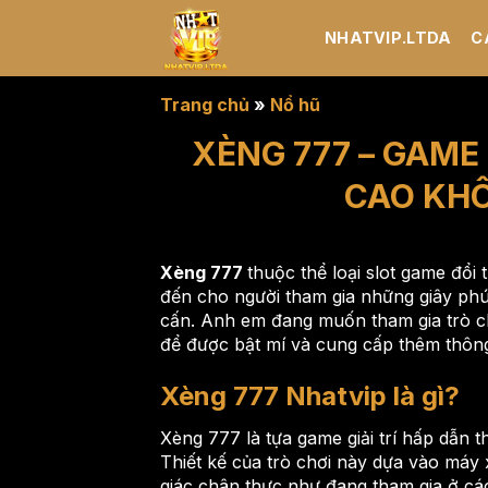
Chuyển
đến
NHATVIP.LTDA
C
nội
dung
Trang chủ
»
Nổ hũ
XÈNG 777 – GAME
CAO KHÔ
Xèng 777
thuộc thể loại slot game đổi
đến cho người tham gia những giây phút 
cấn. Anh em đang muốn tham gia trò ch
để được bật mí và cung cấp thêm thông
Xèng 777 Nhatvip là gì?
Xèng 777 là tựa game giải trí hấp dẫn
Thiết kế của trò chơi này dựa vào máy
giác chân thực như đang tham gia ở các