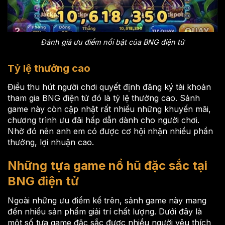
Đánh giá ưu điểm nổi bật của BNG điện tử
Tỷ lệ thưởng cao
Điều thu hút người chơi quyết định đăng ký tài khoản
tham gia BNG điện tử đó là tỷ lệ thưởng cao. Sảnh
game này còn cập nhật rất nhiều những khuyến mãi,
chương trình ưu đãi hấp dẫn dành cho người chơi.
Nhờ đó nên anh em có được cơ hội nhận nhiều phần
thưởng, lợi nhuận cao.
Những tựa game nổ hũ đặc sắc tại
BNG điện tử
Ngoài những ưu điểm kể trên, sảnh game này mang
đến nhiều sản phẩm giải trí chất lượng. Dưới đây là
một số tựa game đặc sắc được nhiều người yêu thích