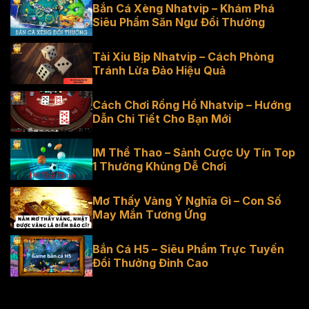
Bắn Cá Xèng Nhatvip – Khám Phá
Siêu Phẩm Săn Ngư Đổi Thưởng
Tài Xỉu Bịp Nhatvip – Cách Phòng
Tránh Lừa Đảo Hiệu Quả
Cách Chơi Rồng Hổ Nhatvip – Hướng
Dẫn Chi Tiết Cho Bạn Mới
IM Thể Thao – Sảnh Cược Uy Tín Top
1 Thưởng Khủng Dễ Chơi
Mơ Thấy Vàng Ý Nghĩa Gì – Con Số
May Mắn Tương Ứng
Bắn Cá H5 – Siêu Phẩm Trực Tuyến
Đổi Thưởng Đỉnh Cao