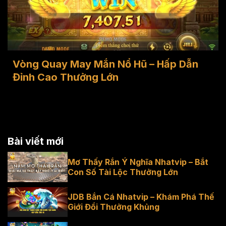
Vòng Quay May Mắn Nổ Hũ – Hấp Dẫn
Đỉnh Cao Thưởng Lớn
Bài viết mới
Mơ Thấy Rắn Ý Nghĩa Nhatvip – Bắt
Con Số Tài Lộc Thưởng Lớn
JDB Bắn Cá Nhatvip – Khám Phá Thế
Giới Đổi Thưởng Khủng