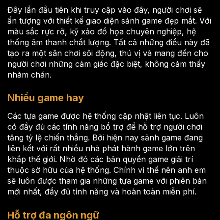
Đây lần đầu tiên khi truy cập vào đây, người chơi sẽ
ấn tượng với thiết kế giao diện sảnh game đẹp mắt. Với
màu sắc rực rỡ, kỹ xảo đồ họa chuyên nghiệp, hệ
thống âm thanh chất lượng. Tất cả những điều này đã
tạo ra một sân chơi sôi động, thú vị và mang đến cho
người chơi những cảm giác đặc biệt, không cảm thấy
nhàm chán.
Nhiều game hay
Các tựa game được hệ thống cập nhật liên tục. Luôn
có đầy đủ các tính năng bổ trợ để hỗ trợ người chơi
tăng tỷ lệ chiến thắng. Bởi hiện nay sảnh game đang
liên kết với rất nhiều nhà phát hành game lớn trên
khắp thế giới. Nhờ đó các bản quyền game giải trí
thuộc sở hữu của hệ thống. Chính vì thế nên anh em
sẽ luôn được tham gia những tựa game với phiên bản
mới nhất, đầy đủ tính năng và hoàn toàn miễn phí.
Hỗ trợ đa ngôn ngữ