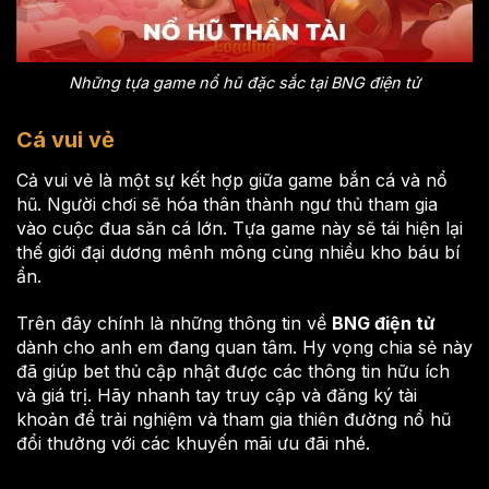
Những tựa game nổ hũ đặc sắc tại BNG điện tử
Cá vui vẻ
Cả vui vẻ là một sự kết hợp giữa game bắn cá và nổ
hũ. Người chơi sẽ hóa thân thành ngư thủ tham gia
vào cuộc đua săn cá lớn. Tựa game này sẽ tái hiện lại
thế giới đại dương mênh mông cùng nhiều kho báu bí
ẩn.
Trên đây chính là những thông tin về
BNG điện tử
dành cho anh em đang quan tâm. Hy vọng chia sẻ này
đã giúp bet thủ cập nhật được các thông tin hữu ích
và giá trị. Hãy nhanh tay truy cập và đăng ký tài
khoản để trải nghiệm và tham gia thiên đường nổ hũ
đổi thưởng với các khuyến mãi ưu đãi nhé.